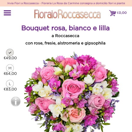
Invia Fiori a Roccasecca - Fioreria La Rosa da Carmine consegna a domicilio fiori e piante
€
0,00
€0,00
Bouquet rosa, bianco e lilla
a Roccasecca
con rose, fresie, alstromeria e gipsophila
€49,00
€64,00
€83,00