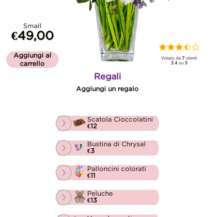
Small
€49,00
Aggiungi al
Votato da:
7
utenti
carrello
3.4
su
5
Regali
Aggiungi un regalo
Scatola Cioccolatini
€12
Bustina di Chrysal
€3
Palloncini colorati
€11
Peluche
€13