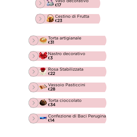
Vaso decorativo
€17
Cestino di Frutta
€23
Torta artigianale
€31
Nastro decorativo
€3
Rosa Stabilizzata
€22
Vassoio Pasticcini
€28
Torta cioccolato
€34
Confezione di Baci Perugina
€14